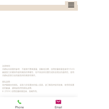
法律聲明：
本網站內容僅供參考，不能替代專業建議、診斷或治療。自閉症藝術基金會和TAAA
畫廊致力於確保所提供資訊的準確性，但不保證其完整性或對您情況的適用性。使用
本網站即表示您同意我們的條款和條件。
隱私政策：
我們尊重您的隱私，並致力於保護您的個人信息。欲了解我們如何收集、使用和保護
您的數據，請閱讀我們的隱私政策。
© [2024] 自閉症藝術基金會。版權所有。
Phone
Email