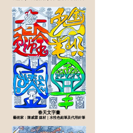
春天文字畫
藝術家：陳威霖 媒材｜水性色鉛筆及代用針筆