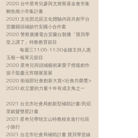
2020 台中星奇兒參與尤努斯基金會市集
鯛魚燒小市集計畫
2020 文化部北區文化體驗內容共創平台
宜蘭縣頭城鎮竹安國小合作案
2020 警察廣播電台宜蘭台製播「寶貝學
堂上課了」特教教育節目
每週三11:05-11:30金鐘主持人惠
玉報一報單元節目
2020 星奇兒與頭城藝術家愛子燈籠創作
孩子龍慶元宵聯展策展
2020 衛福部社會創新大賞<社會共榮獎>
2020 屹立愛的力量十年有成主角之一
2021 台北市社會局創新型補助計畫/民炤
里銀髮雙星計畫
2021 星奇兒帶領文山特教校友進行社區
小旅行
2021 台北市社會局補助計畫 寶貝學堂線