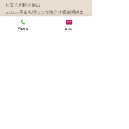
松菸文創園區展出
2023 星奇兒與淡水女路合作張聰明故事
裳故事成果展
2023 星奇兒團長榮獲中華扶輪社碩士獎
Phone
Email
學金
2023 獲頒美國達拉斯理查森市榮譽市民
及獎章
2023 首次代表新北市身心障礙青年赴美
國達拉斯展覽及講座
2023 受美國亞利桑那州僑胞邀請參加美
西營活動展覽
2023 板信銀行星奇兒返台特展
2023 新北市新板藝廊特展及兒藝節體驗
課程
2023 榮獲數位部「通訊傳播社會價值及
公益創新獎勵」入選(徵案100)
2023 中研院星奇兒參與學術發表「設計
自閉症家庭輔以AI機器人提供教育資源」