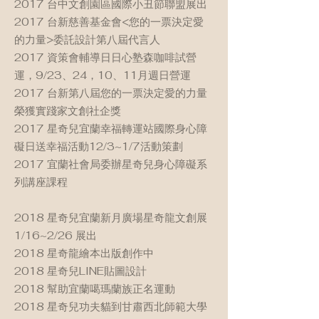
2017 台中文創園區國際小丑節聯盟展出
2017 台新慈善基金會<您的一票決定愛
的力量>委託設計第八屆代言人
2017 資策會輔導日日心塾森咖啡試營
運，9/23、24，10、11月週日營運
2017 台新第八屆您的一票決定愛的力量
榮獲實踐家文創社企獎
2017 星奇兒宜蘭幸福轉運站國際身心障
礙日送幸福活動12/3~1/7活動策劃
2017 宜蘭社會局委辦星奇兒身心障礙系
列講座課程
2018 星奇兒宜蘭新月廣場星奇龍文創展
1/16~2/26 展出
2018 星奇龍繪本出版創作中
2018 星奇兒LINE貼圖設計
2018 幫助宜蘭噶瑪蘭族正名運動
2018 星奇兒功夫貓到甘肅西北師範大學