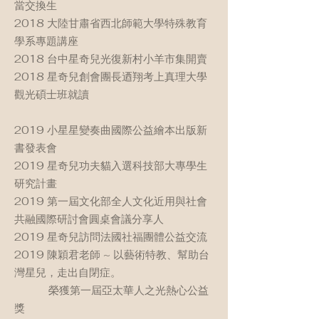
當交換生
2018 大陸甘肅省西北師範大學特殊教育
學系專題講座
2018 台中星奇兒光復新村小羊市集開賣
2018 星奇兒創會團長迺翔考上真理大學
觀光碩士班就讀
2019 小星星變奏曲國際公益繪本出版新
書發表會
2019 星奇兒功夫貓入選科技部大專學生
研究計畫
2019 第一屆文化部全人文化近用與社會
共融國際研討會圓桌會議分享人
2019 星奇兒訪問法國社福團體公益交流
2019 陳穎君老師 ~ 以藝術特教、幫助台
灣星兒，走出自閉症。
榮獲第一屆亞太華人之光熱心公益
獎