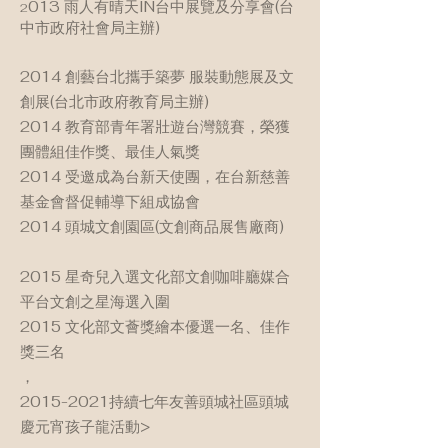
013 雨人有晴天IN台中展覽及分享會(台
2
中市政府社會局主辦)
2014 創藝台北攜手築夢 服裝動態展及文
創展(台北市政府教育局主辦)
2014 教育部青年署壯遊台灣競賽，榮獲
團體組佳作獎、最佳人氣獎
2014 受邀成為台新天使團，在台新慈善
基金會督促輔導下組成協會
2014 頭城文創園區(文創商品展售廠商)
2015 星奇兒入選文化部文創咖啡廳媒合
平台文創之星海選入圍
2015 文化部文薈獎繪本優選一名、佳作
獎三名
，
2015-2021
持續七年友善頭城社區頭城
慶元宵孩子龍活動>