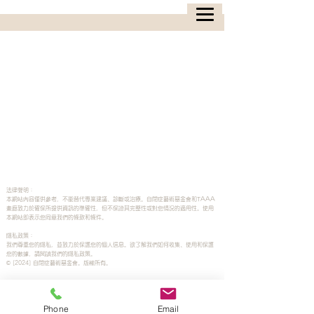
法律聲明：
本網站內容僅供參考，不能替代專業建議、診斷或治療。自閉症藝術基金會和TAAA
畫廊致力於確保所提供資訊的準確性，但不保證其完整性或對您情況的適用性。使用
本網站即表示您同意我們的條款和條件。
隱私政策：
我們尊重您的隱私，並致力於保護您的個人信息。欲了解我們如何收集、使用和保護
您的數據，請閱讀我們的隱私政策。
© [2024] 自閉症藝術基金會。版權所有。
Phone
Email